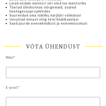
Leiad endale mentori või oled ise mentoriks
Toetad ühiskonnas nõrgemaid, osaled
heategevusprojektides
Suurendad oma isikliku karjääri võimalusi
Innustad ennast ning teisi klubikaaslasi
Saad juurde enesekindlust ja esinemisoskusi
VÕTA ÜHENDUST
Nimi*
E-post*