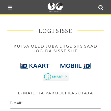
Blogi
Sulge menüü
E-pood
Kontakt
LOGI SISSE
Minu BPW
In English
KUI SA OLED JUBA LIIGE SIIS SAAD
LOGIDA SISSE SIIT
E-MAILI JA PAROOLI KASUTAJA
E-mail*