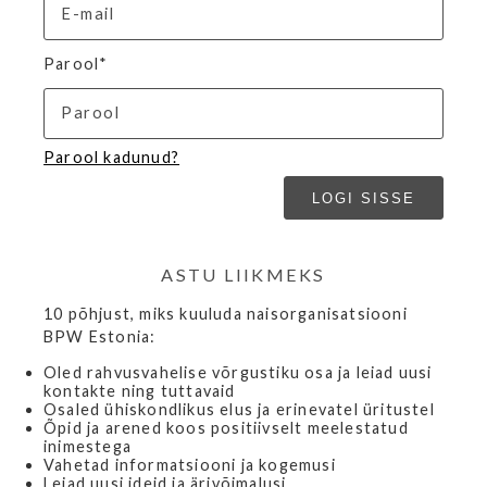
Parool*
Parool kadunud?
ASTU LIIKMEKS
10 põhjust, miks kuuluda naisorganisatsiooni
BPW Estonia:
Oled rahvusvahelise võrgustiku osa ja leiad uusi
kontakte ning tuttavaid
Osaled ühiskondlikus elus ja erinevatel üritustel
Õpid ja arened koos positiivselt meelestatud
inimestega
Vahetad informatsiooni ja kogemusi
Leiad uusi ideid ja ärivõimalusi