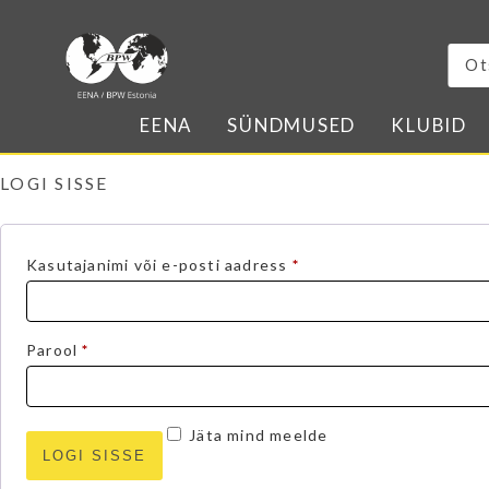
EENA
SÜNDMUSED
KLUBID
LOGI SISSE
Nõutud
Kasutajanimi või e-posti aadress
*
Nõutud
Parool
*
Jäta mind meelde
LOGI SISSE