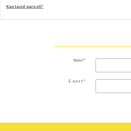
Kaotasid parooli?
Nimi*
E-post*