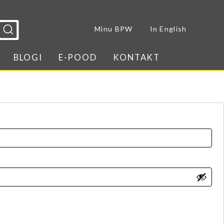
Sulge menüü
Minu BPW
In English
BLOGI
E-POOD
KONTAKT