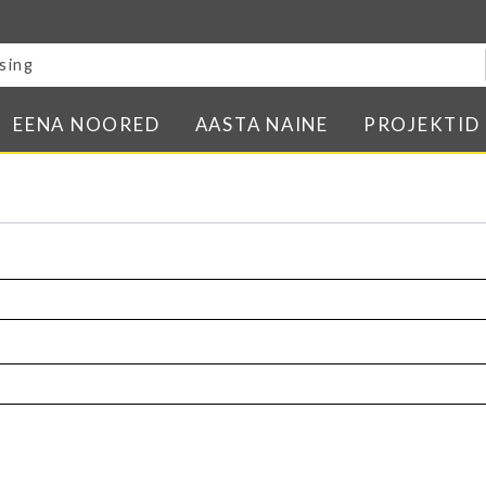
Blogi
E-pood
Kontakt
EENA NOORED
AASTA NAINE
PROJEKTID
Minu BPW
In English