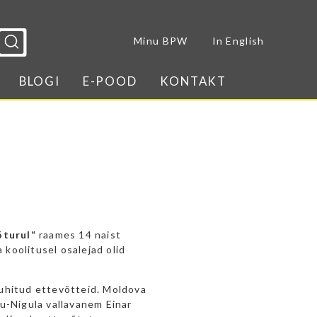
Sulge menüü
Minu BPW
In English
BLOGI
E-POOD
KONTAKT
öturul“
raames 14 naist
 koolitusel osalejad olid
juhitud ettevõtteid. Moldova
u-Nigula vallavanem Einar