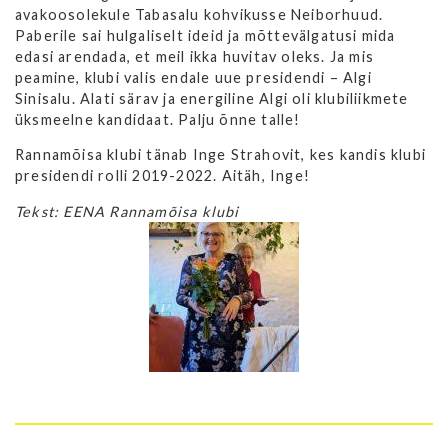
avakoosolekule Tabasalu kohvikusse Neiborhuud.
Paberile sai hulgaliselt ideid ja mõttevälgatusi mida
edasi arendada, et meil ikka huvitav oleks. Ja mis
peamine, klubi valis endale uue presidendi – Algi
Sinisalu. Alati särav ja energiline Algi oli klubiliikmete
üksmeelne kandidaat. Palju õnne talle!
Rannamõisa klubi tänab Inge Strahovit, kes kandis klubi
presidendi rolli 2019-2022. Aitäh, Inge!
Tekst: EENA Rannamõisa klubi