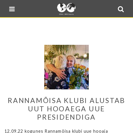
Blogi
Sulge menüü
E-pood
Kontakt
Minu BPW
In English
RANNAMÕISA KLUBI ALUSTAB
UUT HOOAEGA UUE
PRESIDENDIGA
12.09.22 kogunes Rannamõisa klubi uue hooaja