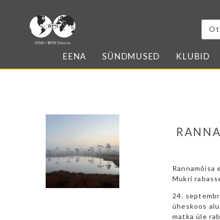
EENA
SÜNDMUSED
KLUBID
RANNA
Rannamõisa e
Mukri rabass
24. septembr
üheskoos alu
matka üle rab