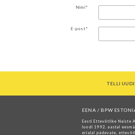
Nimi*
E-post*
TELLI UUDI
EENA / BPW ESTONI
Eesti Ettevõtlike Naiste 
loodi 1992. aastal eesmä
erialal pädevate, ettevõtl