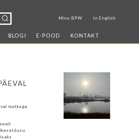
Sulge menüü
Minu BPW
In English
BLOGI
E-POOD
KONTAKT
PÄEVAL
eval matkaga
sealt
äikesetõusu
lisaks