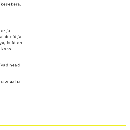
ikesekera.
e- ja
alaineid ja
ga, kuid on
l koos
ivad head
sionaal ja