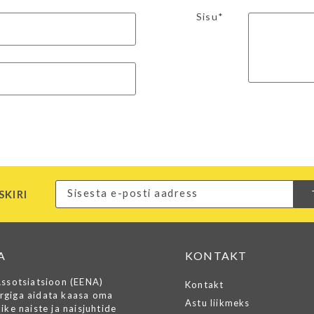
Sisu*
SKIRI
A
KONTAKT
Assotsiatsioon (EENA)
Kontakt
rgiga aidata kaasa oma
Astu liikmeks
ike naiste ja naisjuhtide