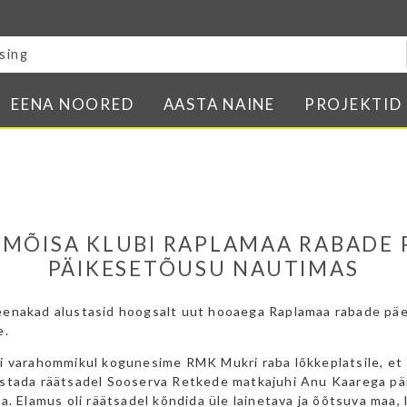
Blogi
E-pood
Kontakt
EENA NOORED
AASTA NAINE
PROJEKTID
Minu BPW
In English
MÕISA KLUBI RAPLAMAA RABADE 
PÄIKESETÕUSU NAUTIMAS
enakad alustasid hoogsalt uut hooaega Raplamaa rabade pä
e.
i varahommikul kogunesime RMK Mukri raba lõkkeplatsile, et 
stada räätsadel Sooserva Retkede matkajuhi Anu Kaarega p
a. Elamus oli räätsadel kõndida üle lainetava ja õõtsuva maa, 