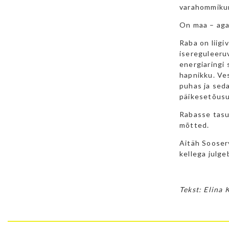
varahommikune
On maa – aga 
Raba on liigi
isereguleeru
energiaringi 
hapnikku. Ves
puhas ja sed
päikesetõusu
Rabasse tasu
mõtted.
Aitäh Sooser
kellega julge
Tekst: Elina