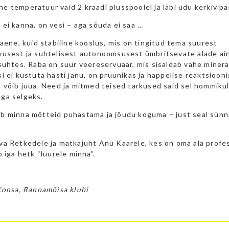
 temperatuur vaid 2 kraadi plusspoolel ja läbi udu kerkiv pä
ei kanna, on vesi – aga sõuda ei saa …
vaene, kuid stabiilne kooslus, mis on tingitud tema suurest
vusest ja suhtelisest autonoomsusest ümbritsevate alade ain
suhtes. Raba on suur veereservuaar, mis sisaldab vähe minera
i ei kustuta hästi janu, on pruunikas ja happelise reaktsiooni
a võib juua. Need ja mitmed teised tarkused said sel hommiku
ga selgeks.
b minna mõtteid puhastama ja jõudu koguma – just seal sünn
va Retkedele ja matkajuht Anu Kaarele, kes on oma ala profes
b iga hetk “luurele minna”.
 Konsa, Rannamõisa klubi