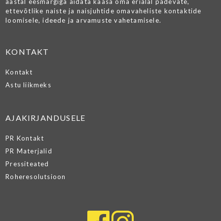
aastal eesmärgiga aidata kaasa oma erialal pädevate,
ettevõtlike naiste ja naisjuhtide omavaheliste kontaktide
loomisele, ideede ja arvamuste vahetamisele.
KONTAKT
Kontakt
Astu liikmeks
AJAKIRJANDUSELE
PR Kontakt
PR Materjalid
Pressiteated
Roheresolutsioon