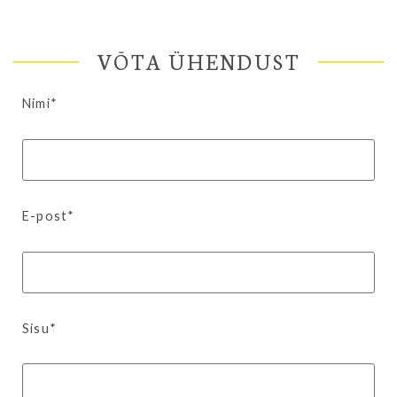
VÕTA ÜHENDUST
Nimi*
E-post*
Sisu*