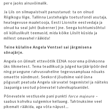
pere jaoks ainuvõimalik.
Ja Liis on silmapaistvalt panustanud: ta on olnud
Riigikogu liige, Tallinna Lastehaigla toetusfondi asutaja,
heategevuse maaletooja, Eesti Lionsite eestvedaja ja
olnud ka seal juht (kuberner) jne. Seega kohtumisõhtul
oli külluslikult teemasid, mida kõike Liisilt küsida ja
millest omavahel rääkida!
Teine külaline Angela Ventsel sai järgmisena
sõnajärje.
Angela on ülimalt ettevõtlik EENA noorema põlvkonna
üks liikmetest. Tema teadlikud ja julged karjääripöörded
ning praegune rahvusvaheline tegevusampluaa nõuaks
omaette sündmust. Seekord jõudsime vaid üsna
põgusalt peatuda Angela säravatel tegemistel ja näiteks
Jaapaniga seotud põnevatel tulevikuplaanidel.
Põnevatele vestlusele pani punkti
force
majeure
–
saabus kohviku sulgemise kellaaeg. Tahtnuksime veel
pikemalt rääkida, aga võta näpust…