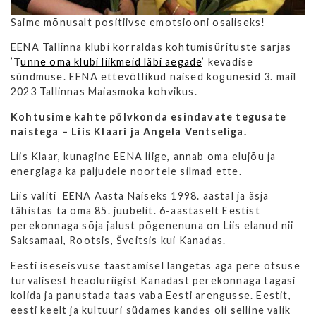
Saime mõnusalt positiivse emotsiooni osaliseks!
EENA Tallinna klubi korraldas kohtumisürituste sarjas
’T
unne oma klubi liikmeid läbi aegade
’ kevadise
sündmuse. EENA ettevõtlikud naised kogunesid 3. mail
2023 Tallinnas Maiasmoka kohvikus.
Kohtusime kahte põlvkonda esindavate tegusate
naistega – Liis Klaari ja Angela Ventseliga.
Liis Klaar, kunagine EENA liige, annab oma elujõu ja
energiaga ka paljudele noortele silmad ette.
Liis valiti EENA Aasta Naiseks 1998. aastal ja äsja
tähistas ta oma 85. juubelit. 6-aastaselt Eestist
perekonnaga sõja jalust põgenenuna on Liis elanud nii
Saksamaal, Rootsis, Šveitsis kui Kanadas.
Eesti iseseisvuse taastamisel langetas aga pere otsuse
turvalisest heaoluriigist Kanadast perekonnaga tagasi
kolida ja panustada taas vaba Eesti arengusse. Eestit,
eesti keelt ja kultuuri südames kandes oli selline valik