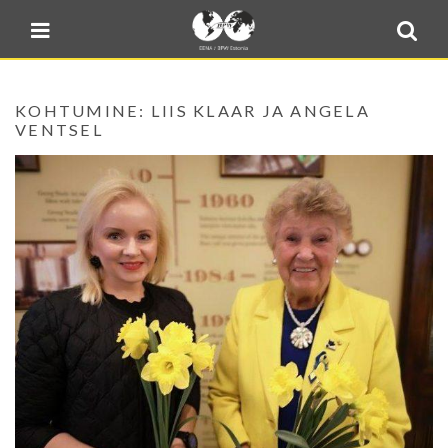
Blogi
Sulge menüü
E-pood
Kontakt
KOHTUMINE: LIIS KLAAR JA ANGELA
Minu BPW
VENTSEL
In English