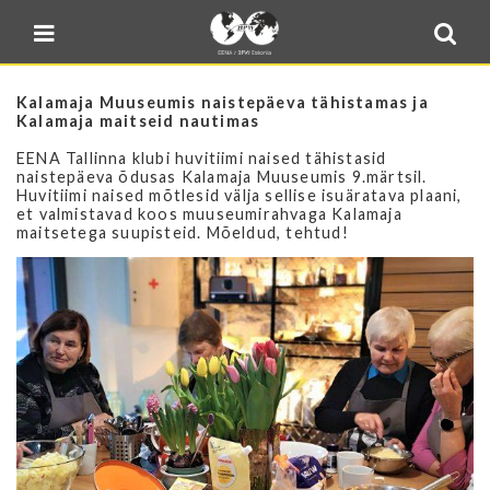
Blogi
Sulge menüü
E-pood
Kontakt
Kalamaja Muuseumis n
aistepäeva tähistamas ja
Kalamaja maitseid nautimas
Minu BPW
EENA Tallinna klubi huvitiimi naised tähistasid
naistepäeva õdusas Kalamaja Muuseumis 9.märtsil.
In English
Huvitiimi naised mõtlesid välja sellise isuäratava plaani,
et valmistavad koos muuseumirahvaga Kalamaja
maitsetega suupisteid. Mõeldud, tehtud!