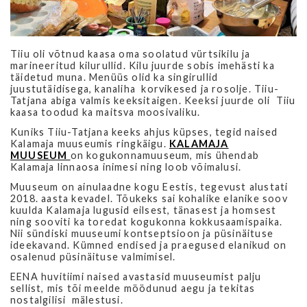
Tiiu oli võtnud kaasa oma soolatud vürtsikilu ja
marineeritud kilurullid. Kilu juurde sobis imehästi ka
täidetud muna. Menüüs olid ka singirullid
juustutäidisega, kanaliha korvikesed ja rosolje.
Tiiu
-
Tatjana abiga valmis keeksitaigen. Keeksi juurde oli
Tiiu
kaasa toodud ka maitsva moosivaliku.
Kuniks Tiiu-Tatjana keeks ahjus küpses, tegid naised
Kalamaja muuseumis ringkäigu.
KALAMAJA
MUUSEUM
on kogukonnamuuseum, mis ühendab
Kalamaja linnaosa inimesi ning loob võimalusi.
Muuseum on ainulaadne kogu Eestis, tegevust alustati
2018. aasta kevadel. Tõukeks sai kohalike elanike soov
kuulda Kalamaja lugusid eilsest, tänasest ja homsest
ning sooviti ka toredat kogukonna kokkusaamispaika.
Nii sündiski muuseumi kontseptsioon ja püsinäituse
ideekavand. Kümned endised ja praegused elanikud on
osalenud püsinäituse valmimisel.
EENA huvitiimi naised avastasid muuseumist palju
sellist, mis tõi meelde möödunud aegu ja tekitas
nostalgilisi mälestusi.