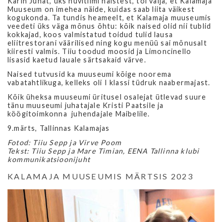
Karin Juhat, üks huvitiimi naistest, tõi välja, et Kalamaja
Muuseum on imehea näide, kuidas saab liita väikest
kogukonda. Ta tundis heameelt, et Kalamaja muuseumis
veedeti üks väga mõnus õhtu: kõik naised olid nii tublid
kokkajad, koos valmistatud toidud tulid lausa
eliitrestorani väärilised ning kogu menüü sai mõnusalt
kiiresti valmis.
Tiiu
toodud moosid ja Limoncinello
lisasid kaetud lauale särtsakaid värve.
Naised tutvusid ka muuseumi kõige noorema
vabatahtlikuga, kelleks oli I klassi tüdruk naabermajast.
Kõik üheksa muuseumi üritusel osalejat ütlevad suure
tänu muuseumi juhatajale Kristi Paatsile ja
köögitoimkonna juhendajale Maibelile.
9.märts, Tallinnas Kalamajas
Fotod: Tiiu Sepp ja Virve Poom
Tekst: Tiiu Sepp ja Mare Timian, EENA Tallinna klubi
kommunikatsioonijuht
KALAMAJA MUUSEUMIS MÄRTSIS 2023