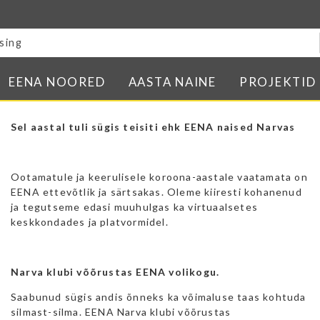
Blogi
E-pood
Kontakt
EENA NOORED
AASTA NAINE
PROJEKTID
Minu BPW
Sel aastal tuli sügis teisiti ehk EENA naised Narvas
In English
Ootamatule ja keerulisele koroona-aastale vaatamata on
EENA ettevõtlik ja särtsakas. Oleme kiiresti kohanenud
ja tegutseme edasi muuhulgas ka virtuaalsetes
keskkondades ja platvormidel.
Narva klubi võõrustas EENA volikogu.
Saabunud sügis andis õnneks ka võimaluse taas kohtuda
silmast-silma. EENA Narva klubi võõrustas