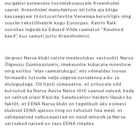
nurgakivi esimesele tootmiskorpusele Kreenholmi
saarel. Kreenholmi manufaktuur oli tolle aja kõige
kaasaegsem tööstusettevõte Venemaa keisririigis ning
suurim tekstiilivabrik kogu Euroopas. Katrin Raik
soovitas lugeda ka Eduard Vilde raamatut “Raudsed
käed”, kus samuti juttu Kreenholmist.
Järgnes Narva klubi naiste meeleolukas vastuvõtt Narva
Õigeusu Gümnaasiumis, imekaunite kübarate moeshow
ning esitlus “elav raamatukogu”, mis võimaldas loovas
formaadis tutvuda nelja vägeva narvalanna edu- ja
elulugudega. Oli hästi sümpaatne, et üritusele olid
kutsutud ka Narva Aasta Naise tiitli saanud naised, keda
on valitud siiani 8 korda. Saladuseloor heideti lõpuks ka
faktilt, et EENA Narva klubi on tegelikult üks esimesi
klubisid EENA ajaloos ning on tohutult hea meel, et
vahepealsed vaikuseaastad on nüüd minevik ja Narva
särtsakad naised on taas EENA ridades.