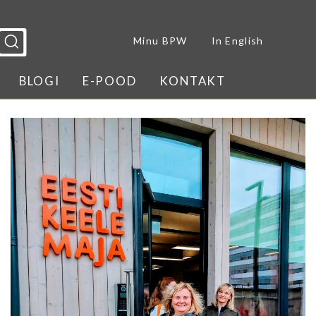
Sulge menüü
Minu BPW
In English
BLOGI
E-POOD
KONTAKT