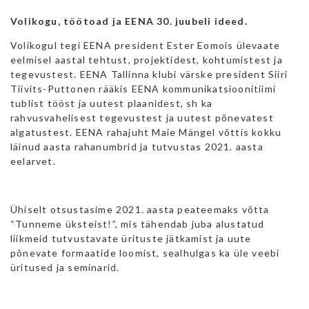
Volikogu, töötoad ja EENA 30. juubeli ideed.
Volikogul tegi EENA president Ester Eomois ülevaate
eelmisel aastal tehtust, projektidest, kohtumistest ja
tegevustest. EENA Tallinna klubi värske president Siiri
Tiivits-Puttonen rääkis EENA kommunikatsioonitiimi
tublist tööst ja uutest plaanidest, sh ka
rahvusvahelisest tegevustest ja uutest põnevatest
algatustest. EENA rahajuht Maie Mängel võttis kokku
läinud aasta rahanumbrid ja tutvustas 2021. aasta
eelarvet.
Ühiselt otsustasime 2021. aasta peateemaks võtta
“Tunneme üksteist!”, mis tähendab juba alustatud
liikmeid tutvustavate ürituste jätkamist ja uute
põnevate formaatide loomist, sealhulgas ka üle veebi
üritused ja seminarid.