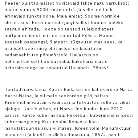
Peeter puistas majast huvitavaid fakte nagu varrukast:
hoone suurus 9000 ruutmeetrit ja sellel on hulk
erinevaid funktsioone. Maja ehitati Soome normide
alusel, sest Eesti normide järgi sellist hoonet poleks
saanud ehitada. Hoone on tehtud tulekindlatest
puitpaneelidest, mis on toodetud Põlvas. Hoone
asetseb paepangal, 9 meetri sügavusel maa sees, ka
osaliselt vees ning ehitamisel on kasutatud
sadamaehituse põhimõtteid. Haljastus on
põhimõtteliselt hooldusvaba, kukeharja matid
heintaimedega on toodetud Hollandis. Põnev!
Tuntud narvalanna Katrin Raik, kes on kahekordne Narva
Aasta Naine, ja oli meie seekordne giid, näitas
Kreenholmi vaatamisväärsusi ja tutvustas selle värvikat
ajalugu. Katrin viitas, et Narva linn kuulus kuni 2017.
aastani kahte kubermangu, Peterburi kubermang ja Eesti
kubermang ning Kreenholmi linnaosa koos
manufaktuuriga asus viimases. Kreenholmi Manufaktuur
planeeriti ja loodi tervikliku linnakuna, 1857.a pandi