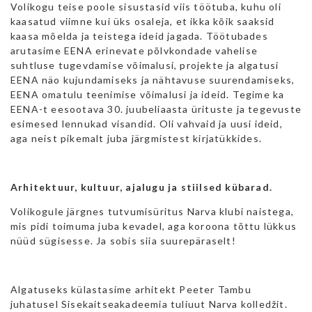
Volikogu teise poole sisustasid viis töötuba, kuhu oli
kaasatud viimne kui üks osaleja, et ikka kõik saaksid
kaasa mõelda ja teistega ideid jagada. Töötubades
arutasime EENA erinevate põlvkondade vahelise
suhtluse tugevdamise võimalusi, projekte ja algatusi
EENA näo kujundamiseks ja nähtavuse suurendamiseks,
EENA omatulu teenimise võimalusi ja ideid. Tegime ka
EENA-t eesootava 30. juubeliaasta ürituste ja tegevuste
esimesed lennukad visandid. Oli vahvaid ja uusi ideid,
aga neist pikemalt juba järgmistest kirjatükkides.
Arhitektuur, kultuur, ajalugu ja stiilsed kübarad.
Volikogule järgnes tutvumisüritus Narva klubi naistega,
mis pidi toimuma juba kevadel, aga koroona tõttu lükkus
nüüd sügisesse. Ja sobis siia suurepäraselt!
Algatuseks külastasime arhitekt Peeter Tambu
juhatusel Sisekaitseakadeemia tuliuut Narva kolledžit.