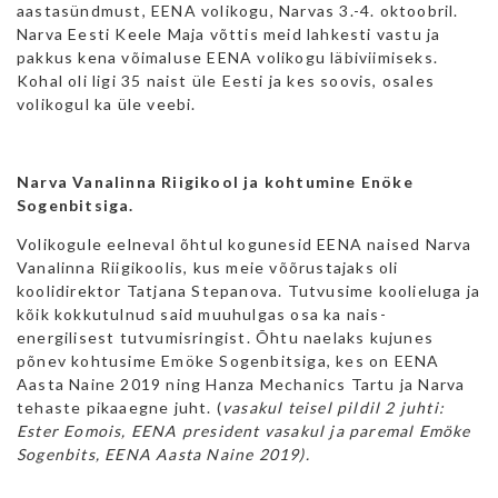
aastasündmust, EENA volikogu, Narvas 3.-4. oktoobril.
Narva Eesti Keele Maja võttis meid lahkesti vastu ja
pakkus kena võimaluse EENA volikogu läbiviimiseks.
Kohal oli ligi 35 naist üle Eesti ja kes soovis, osales
volikogul ka üle veebi.
Narva Vanalinna Riigikool ja kohtumine Enöke
Sogenbitsiga.
Volikogule eelneval õhtul kogunesid EENA naised Narva
Vanalinna Riigikoolis, kus meie võõrustajaks oli
koolidirektor Tatjana Stepanova. Tutvusime koolieluga ja
kõik kokkutulnud said muuhulgas osa ka nais-
energilisest tutvumisringist. Õhtu naelaks kujunes
põnev kohtusime Emöke Sogenbitsiga, kes on EENA
Aasta Naine 2019 ning Hanza Mechanics Tartu ja Narva
tehaste pikaaegne juht. (
vasakul teisel pildil 2 juhti:
Ester Eomois, EENA president vasakul ja paremal Emöke
Sogenbits, EENA Aasta Naine 2019).