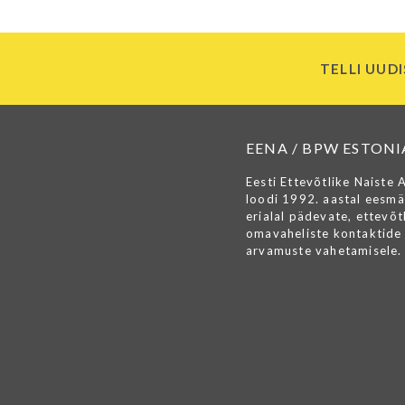
TELLI UUDI
EENA / BPW ESTONI
Eesti Ettevõtlike Naiste 
loodi 1992. aastal eesmä
erialal pädevate, ettevõtl
omavaheliste kontaktide 
arvamuste vahetamisele.