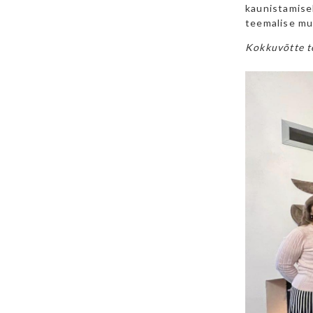
kaunistamisek
teemalise muu
Kokkuvõtte te