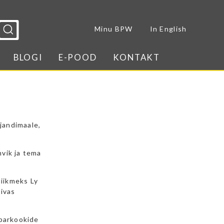
Sulge menüü
Minu BPW
In English
BLOGI
E-POOD
KONTAKT
ljandimaale,
hvik ja tema
liikmeks Ly
divas
iparkookide