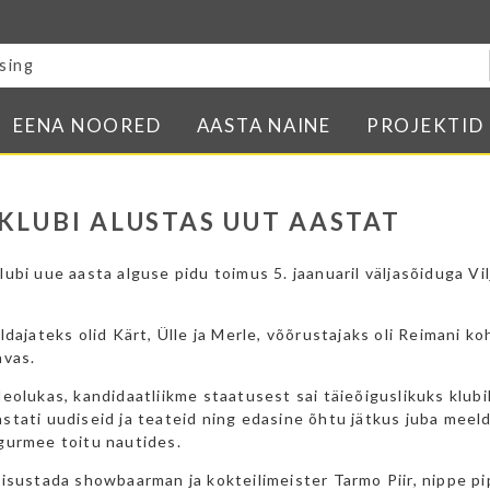
Blogi
E-pood
Kontakt
EENA NOORED
AASTA NAINE
PROJEKTID
Minu BPW
In English
KLUBI ALUSTAS UUT AASTAT
ubi uue aasta alguse pidu toimus 5. jaanuaril väljasõiduga Vi
ldajateks olid Kärt, Ülle ja Merle, võõrustajaks oli Reimani ko
hvas.
eolukas, kandidaatliikme staatusest sai täieõiguslikuks klubi
stati uudiseid ja teateid ning edasine õhtu jätkus juba meel
gurmee toitu nautides.
sisustada showbaarman ja kokteilimeister Tarmo Piir, nippe p