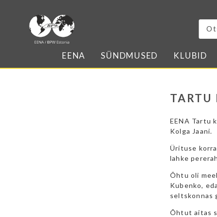
EENA
SÜNDMUSED
KLUBID
TARTU 
EENA Tartu kl
Kolga Jaani.
Ürituse korra
lahke perera
Õhtu oli meel
Kubenko, eda
seltskonnas 
Õhtut aitas 