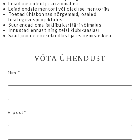
Leiad uusi ideid ja ärivõimalusi
Leiad endale mentori või oled ise mentoriks
Toetad ühiskonnas nõrgemaid, osaled
heategevusprojektides
Suurendad oma isikliku karjääri võimalusi
Innustad ennast ning teisi klubikaaslasi
Saad juurde enesekindlust ja esinemisoskusi
VÕTA ÜHENDUST
Nimi*
E-post*