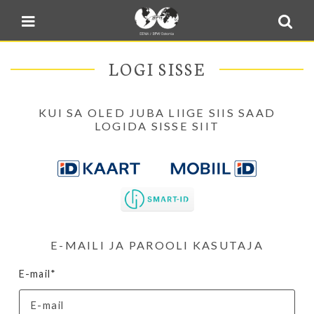
Blogi
Sulge menüü
E-pood
LOGI SISSE
Kontakt
Minu BPW
KUI SA OLED JUBA LIIGE SIIS SAAD
In English
LOGIDA SISSE SIIT
E-MAILI JA PAROOLI KASUTAJA
E-mail*