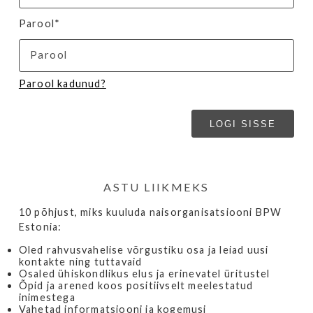
Parool*
Parool kadunud?
ASTU LIIKMEKS
10 põhjust, miks kuuluda naisorganisatsiooni BPW
Estonia:
Oled rahvusvahelise võrgustiku osa ja leiad uusi
kontakte ning tuttavaid
Osaled ühiskondlikus elus ja erinevatel üritustel
Õpid ja arened koos positiivselt meelestatud
inimestega
Vahetad informatsiooni ja kogemusi