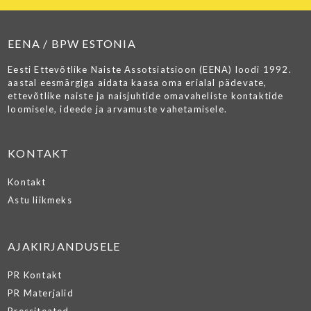
EENA / BPW ESTONIA
Eesti Ettevõtlike Naiste Assotsiatsioon (EENA) loodi 1992.
aastal eesmärgiga aidata kaasa oma erialal pädevate,
ettevõtlike naiste ja naisjuhtide omavaheliste kontaktide
loomisele, ideede ja arvamuste vahetamisele.
KONTAKT
Kontakt
Astu liikmeks
AJAKIRJANDUSELE
PR Kontakt
PR Materjalid
Pressiteated