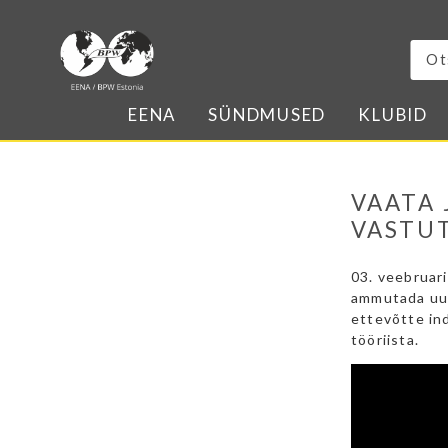
EENA
SÜNDMUSED
KLUBID
VAATA 
VASTUT
03. veebruar
ammutada uus
ettevõtte ind
tööriista.