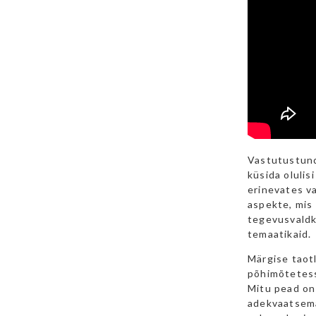
Vastutustund
küsida olulis
erinevates v
aspekte, mis
tegevusvaldko
temaatikaid.
Märgise taot
põhimõtetess
Mitu pead on 
adekvaatsema