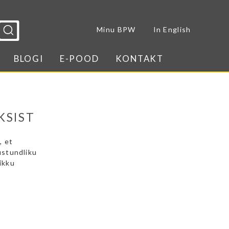
Sulge menüü
Minu BPW
In English
BLOGI
E-POOD
KONTAKT
KSIST
, et
ustundliku
ikku