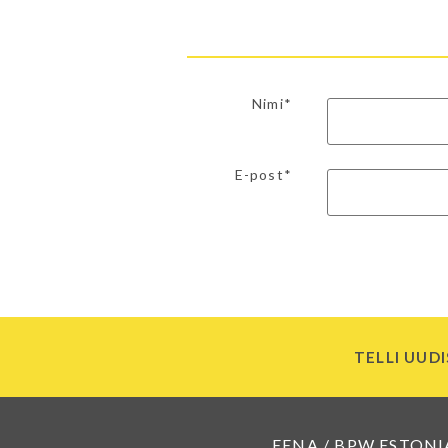
Nimi*
E-post*
TELLI UUDI
EENA / BPW ESTONI