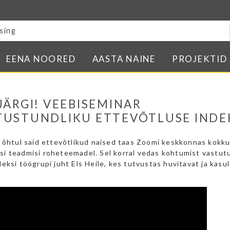
Blogi
E-pood
Kontakt
EENA NOORED
AASTA NAINE
PROJEKTID
Minu BPW
In English
JÄRGI! VEEBISEMINAR
USTUNDLIKU ETTEVÕTLUSE INDE
i õhtul said ettevõtlikud naised taas Zoomi keskkonnas kokku
i teadmisi roheteemadel. Sel korral vedas kohtumist vastut
eksi töögrupi juht Els Heile, kes tutvustas huvitavat ja kasul