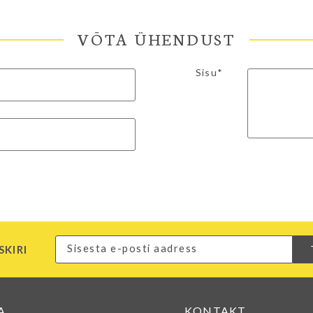
VÕTA ÜHENDUST
Sisu*
SKIRI
A
KONTAKT