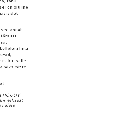
da, tänu
sel on oluline
gasisidet,
i see annab
väärsust.
rast
llelegi liiga
luvad,
m, kui selle
ja miks mitte
fot
JA HOOLIV
animelisest
 naiste