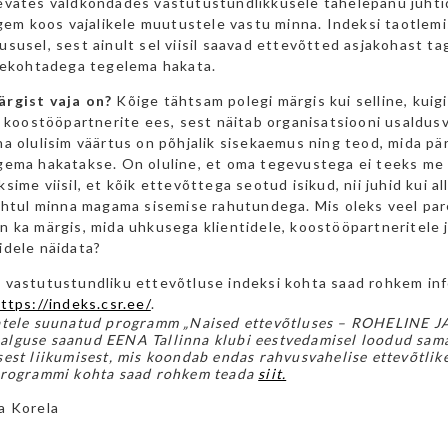
evates valdkondades vastutustundlikkusele tähelepanu juhti
lgem koos vajalikele muutustele vastu minna. Indeksi taotlemi
susel, sest ainult sel viisil saavad ettevõtted asjakohast ta
urekohtadega tegelema hakata.
rgist vaja on?
Kõige tähtsam polegi märgis kui selline, kuig
e koostööpartnerite ees, sest näitab organisatsiooni usaldus
a olulisim väärtus on põhjalik sisekaemus ning teod, mida pä
ema hakatakse. On oluline, et oma tegevustega ei teeks me ke
sime viisil, et kõik ettevõttega seotud isikud, nii juhid kui al
õhtul minna magama sisemise rahutundega. Mis oleks veel pare
n ka märgis, mida uhkusega klientidele, koostööpartneritele 
idele näidata?
 vastutustundliku ettevõtluse indeksi kohta saad rohkem in
ttps://indeks.csr.ee/
.
atele suunatud programm „Naised ettevõtluses – ROHELINE 
lguse saanud EENA Tallinna klubi eestvedamisel loodud sam
est liikumisest, mis koondab endas rahvusvahelise ettevõtlike
Programmi kohta saad rohkem teada
siit.
a Korela