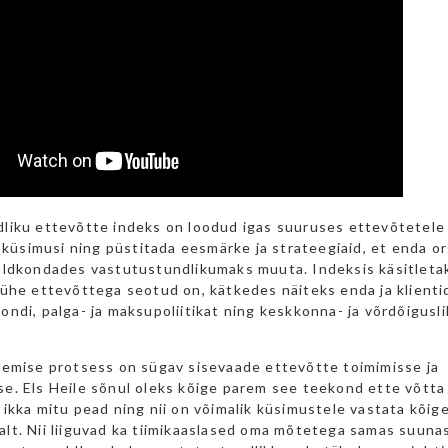
liku ettevõtte indeks on loodud igas suuruses ettevõtetele 
i küsimusi ning püstitada eesmärke ja strateegiaid, et enda o
aldkondades vastutustundlikumaks muuta. Indeksis käsitletak
 ühe ettevõttega seotud on, kätkedes näiteks enda ja klienti
ndi, palga- ja maksupoliitikat ning keskkonna- ja võrdõigusl
lemise protsess on sügav sisevaade ettevõtte toimimisse ja
e. Els Heile sõnul oleks kõige parem see teekond ette võtta 
ikka mitu pead ning nii on võimalik küsimustele vastata kõig
lt. Nii liiguvad ka tiimikaaslased oma mõtetega samas suuna