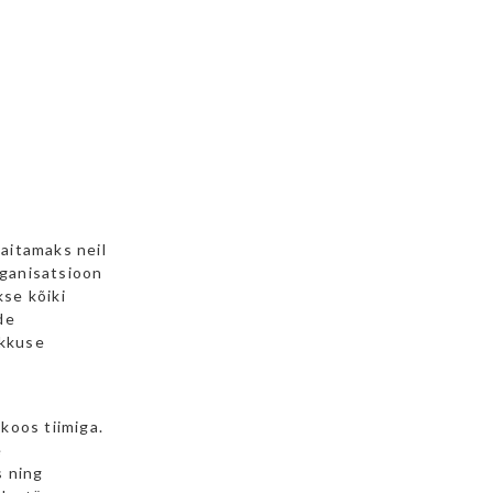
aitamaks neil
rganisatsioon
se kõiki
de
ikkuse
koos tiimiga.
e
s ning