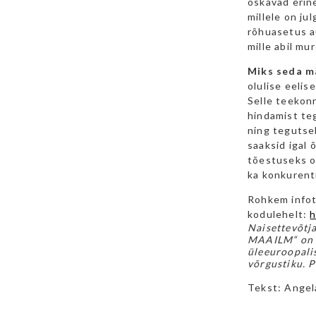
oskavad erin
millele on ju
rõhuasetus au
mille abil m
Miks seda mä
olulise eelis
Selle teekonn
hindamist teg
ning tegutsek
saaksid igal 
tõestuseks o
ka konkurent
Rohkem infot
kodulehelt:
h
Naisettevõtj
MAAILM“ on a
üleeuroopalis
võrgustiku. 
Tekst: Angel