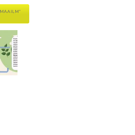
V MAAILM“