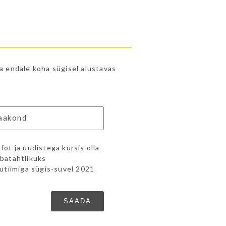
da endale koha sügisel alustavas
fot ja uudistega kursis olla
batahtlikuks
dutiimiga sügis-suvel 2021