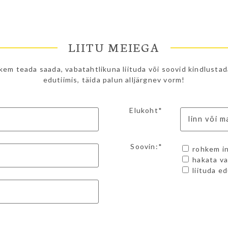
LIITU MEIEGA
kem teada saada, vabatahtlikuna liituda või soovid kindlusta
edutiimis, täida palun alljärgnev vorm!
Elukoht*
Soovin:*
rohkem in
hakata va
liituda e