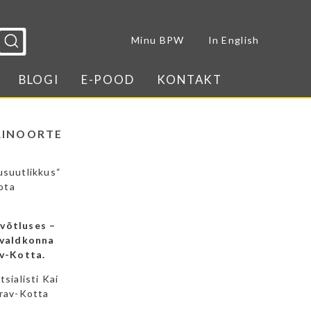
Sulge menüü
Minu BPW
In English
BLOGI
E-POOD
KONTAKT
OLINOORTE
usuutlikkus“
oota
võtluses –
 valdkonna
av-Kotta.
sialisti Kai
Orav-Kotta