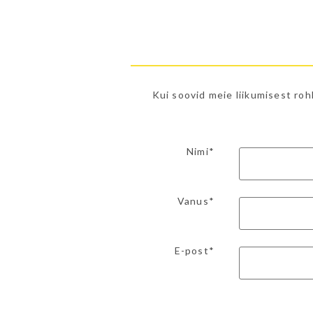
Kui soovid meie liikumisest roh
Nimi*
Vanus*
E-post*