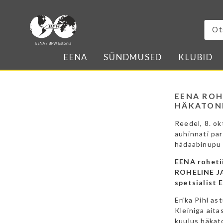
EENA
SÜNDMUSED
KLUBID
EENA ROH
HÄKATON
Reedel, 8. ok
auhinnati par
hädaabinupu a
EENA roheti
ROHELINE JA
spetsialist 
Erika Pihl as
Kleiniga aita
kuulus häkato