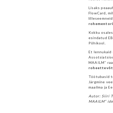
Lisaks peaau
FlowCard, mil
lilleseemnei
rohementori
Kokku osales 
esindatud EB
Põhikool.
Et lennukaid 
Assotsiatsi
MAAILM“ raam
roheettevõt
Töötubasid t
Järgmine veeb
maailma ja Ee
Autor: Siiri
MAAILM“ idee