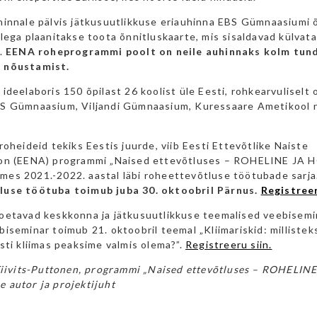
hinnale pälvis jätkusuutlikkuse eriauhinna EBS Gümnaasiumi õ
lega plaanitakse toota õnnitluskaarte, mis sisaldavad külvat
d.
EENA roheprogrammi poolt on neile auhinnaks kolm tun
 nõustamist.
ideelaboris 150 õpilast 26 koolist üle Eesti, rohkearvuliselt 
S Gümnaasium, Viljandi Gümnaasium, Kuressaare Ametikool
roheideid tekiks Eestis juurde, viib Eesti Ettevõtlike Naiste
oon (EENA) programmi „Naised ettevõtluses – ROHELINE JA
es 2021.-2022. aastal läbi roheettevõtluse töötubade sarja
luse töötuba toimub juba 30. oktoobril Pärnus.
Registreer
oetavad keskkonna ja jätkusuutlikkuse teemalised veebisemi
iseminar toimub 21. oktoobril teemal „Kliimariskid: milliste
sti kliimas peaksime valmis olema?”.
Registreeru siin.
 Tiivits-Puttonen, programmi „Naised ettevõtluses – ROHELI
 autor ja projektijuht