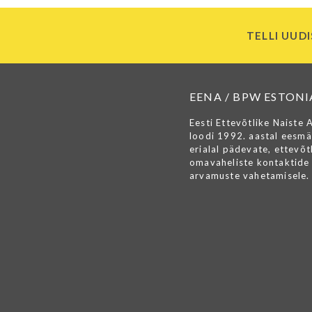
TELLI UUDI
EENA / BPW ESTONI
Eesti Ettevõtlike Naiste 
loodi 1992. aastal eesmä
erialal pädevate, ettevõtl
omavaheliste kontaktide 
arvamuste vahetamisele.