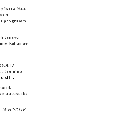
pilaste idee
avaid
di programmi
oli tänavu
 ning Rahumäe
 HOOLIV
.
Järgmine
u siin.
narid.
ks muutusteks
NE JA HOOLIV