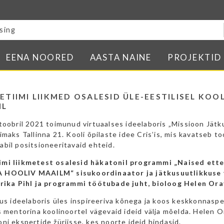
Blogi
E-pood
Kontakt
EENA NOORED
AASTA NAINE
PROJEKTID
Minu BPW
In English
ETIIMI LIIKMED OSALESID ÜLE-EESTILISEL KO
IL
toobril 2021 toimunud virtuaalses ideelaboris „Missioon Jätk
imaks Tallinna 21. Kooli õpilaste idee Cris’is, mis kavatseb t
bil positsioneeritavaid ehteid.
imi liikmetest osalesid häkatonil programmi „Naised ette
 HOOLIV MAAILM“ sisukoordinaator ja jätkusuutlikkuse
Erika Pihl ja programmi töötubade juht, bioloog Helen Or
tus ideelaboris üles inspireeriva kõnega ja koos keskkonnaspet
s mentorina koolinoortel vägevaid ideid välja mõelda. Helen 
ni ekspertide žüriisse, kes noorte ideid hindasid.