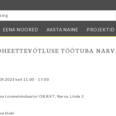
Blogi
E-pood
Kontakt
EENA NOORED
AASTA NAINE
PROJEKTID
Minu BPW
In English
OHEETTEVÕTLUSE TÖÖTUBA NARV
09.2023 kell 11:00 - 17:00
va Loomeinkubaator OBJEKT, Narva, Linda 2
va klubi