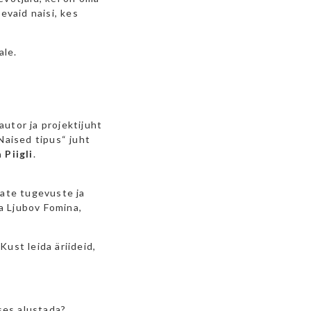
evaid naisi, kes
ale.
tor ja projektijuht
Naised tipus“ juht
 Piigli
.
ate tugevuste ja
a Ljubov Fomina,
ust leida äriideid,
ses alustada?