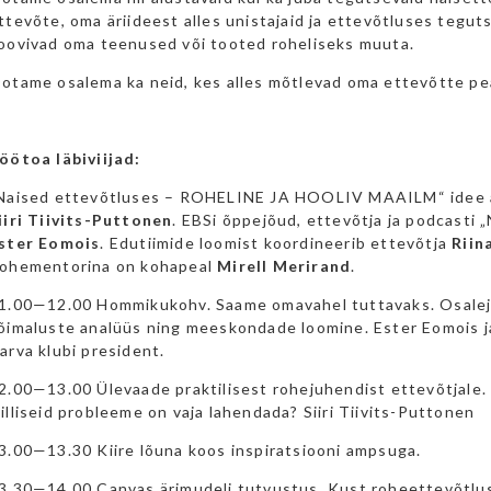
ttevõte, oma äriideest alles unistajaid ja ettevõtluses teguts
oovivad oma teenused või tooted roheliseks muuta.
otame osalema ka neid, kes alles mõtlevad oma ettevõtte pe
öötoa läbiviijad:
Naised ettevõtluses – ROHELINE JA HOOLIV MAAILM“ idee au
iiri Tiivits-Puttonen
. EBSi õppejõud, ettevõtja ja podcasti „
ster Eomois
. Edutiimide loomist koordineerib ettevõtja
Riina
ohementorina on kohapeal
Mirell Merirand
.
1.00—12.00 Hommikukohv. Saame omavahel tuttavaks. Osalej
õimaluste analüüs ning meeskondade loomine. Ester Eomois j
arva klubi president.
2.00—13.00 Ülevaade praktilisest rohejuhendist ettevõtjale. K
illiseid probleeme on vaja lahendada? Siiri Tiivits-Puttonen
3.00—13.30 Kiire lõuna koos inspiratsiooni ampsuga.
3.30—14.00 Canvas ärimudeli tutvustus. Kust roheettevõtlu