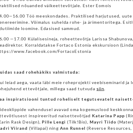
raktilised nõuanded väikeettevõtjale. Ester Eomois
4.00—16.00 Töö meeskondades. Praktilised harjutused, uute
enereerimine. Võimalus suhelda rohe- ja ärimentoritega. Esitl
dutiimide loomine. Edasised sammud.
6.00 —17.00 Külalisesineja, roheettevõtja Larissa Shabunova
eadirektor. Korraldatakse Fortaco Estonia ekskursioon (Linda
ttps://www.facebook.com/FortacoEstonia
uidas saad rohehäkiks valmistuda:
ui leiad aega, vaata läbi meie roheprojekti veebiseminarid ja lo
ohejuhend ettevõtjale, millega saad tutvuda
siin
.
aa inspiratsiooni tuntud roheliselt tegutsevatelt naisett
ideoklippide vahendusel avavad oma kogemuslood keskkonna
ttevõtlusest inspireeritud naisettevõtjad
Katarina Papp
(Ri
Karin Rask Design),
Pille Lengi
(Tilk!Bio),
Mayri Tiido
(Materj
adri Viirand
(Villapai) ning
Ann Runnel
(Reverse Resources, 