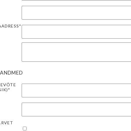
*
AADRESS*
 ANDMED
TEVÕTE
SIK)*
ARVET