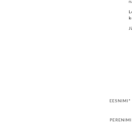
n
L
k
J
EESNIMI*
PERENIMI