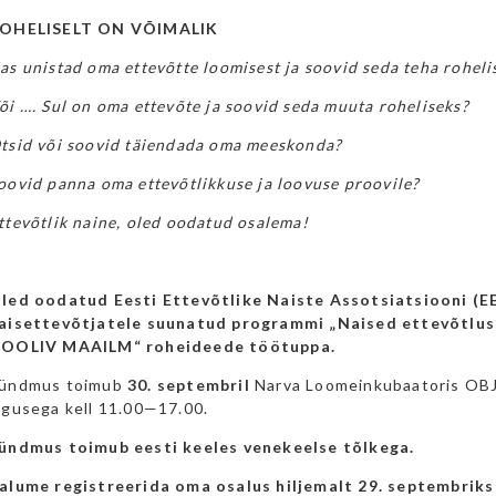
OHELISELT ON VÕIMALIK
as unistad oma ettevõtte loomisest ja soovid seda teha roheli
õi …. Sul on oma ettevõte ja soovid seda muuta roheliseks?
tsid või soovid täiendada oma meeskonda?
oovid panna oma ettevõtlikkuse ja loovuse proovile?
ttevõtlik naine, oled oodatud osalema!
led oodatud Eesti Ettevõtlike Naiste Assotsiatsiooni (EE
aisettevõtjatele suunatud programmi „Naised ettevõtlu
OOLIV MAAILM“ roheideede töötuppa.
ündmus toimub
30. septembril
Narva Loomeinkubaatoris OBJ
lgusega kell 11.00—17.00.
ündmus toimub eesti keeles venekeelse tõlkega.
alume registreerida oma osalus hiljemalt 29. septembriks