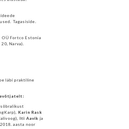
 ideede
used. Tagasiside.
, OÜ Fortco Estonia
 20, Narva).
e läbi praktiline
evõtjatelt:
sõbralikust
ngKarp),
Karin Rask
alivoog),
Iti Aavik
ja
2018. aasta noor