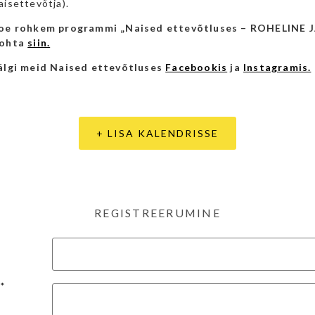
aisettevõtja).
oe rohkem programmi „Naised ettevõtluses – ROHELINE
ohta
siin.
älgi meid Naised ettevõtluses
Facebookis
ja
Instagramis.
+ LISA KALENDRISSE
REGISTREERUMINE
*