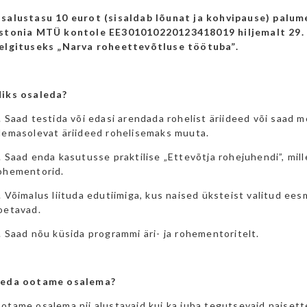
salustasu 10 eurot (sisaldab lõunat ja kohvipause) palu
stonia MTÜ kontole EE301010220123418019 hiljemalt 29. 
elgituseks „Narva roheettevõtluse töötuba”.
iks osaleda?
. Saad testida või edasi arendada rohelist äriideed või saad m
lemasolevat äriideed rohelisemaks muuta.
. Saad enda kasutusse praktilise „Ettevõtja rohejuhendi”, mi
ohementorid.
. Võimalus liituda edutiimiga, kus naised üksteist valitud eesm
oetavad.
. Saad nõu küsida programmi äri- ja rohementoritelt.
eda ootame osalema?
otame osalema nii alustavaid kui ka juba tegutsevaid naisett