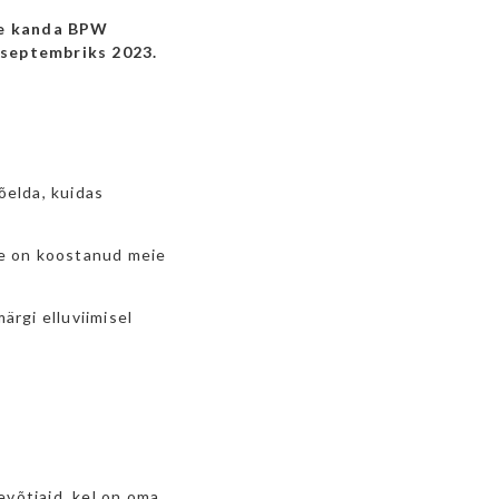
me kanda BPW
septembriks 2023.
õelda, kuidas
lle on koostanud meie
ärgi elluviimisel
evõtjaid, kel on oma