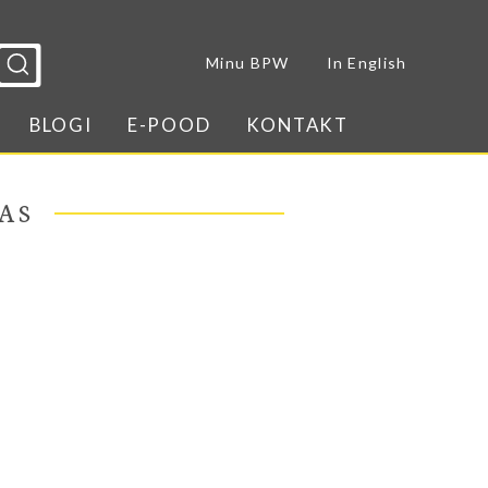
Sulge menüü
Minu BPW
In English
BLOGI
E-POOD
KONTAKT
AS