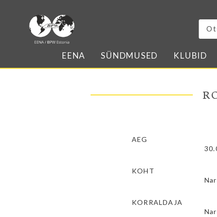
EENA
SÜNDMUSED
KLUBID
R
AEG
30.
KOHT
Nar
KORRALDAJA
Nar