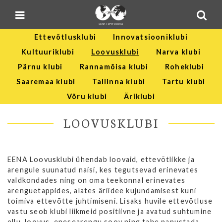
Blogi
Sulge menüü
E-pood
Ettevõtlusklubi
Innovatsiooniklubi
Kontakt
Kultuuriklubi
Loovusklubi
Narva klubi
Minu BPW
Pärnu klubi
Rannamõisa klubi
Roheklubi
Saaremaa klubi
Tallinna klubi
Tartu klubi
In English
Võru klubi
Äriklubi
LOOVUSKLUBI
EENA Loovusklubi ühendab loovaid, ettevõtlikke ja
arengule suunatud naisi, kes tegutsevad erinevates
valdkondades ning on oma teekonnal erinevates
arenguetappides, alates äriidee kujundamisest kuni
toimiva ettevõtte juhtimiseni. Lisaks huvile ettevõtluse
vastu seob klubi liikmeid positiivne ja avatud suhtumine
ellu, loovus, enesearengu soov ning tahe panustada