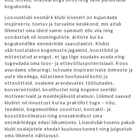
kogukonda.
Loovusklubi eesmärk klubi siseselt on kujundada
inspireeriv, toetav ja turvaline keskkond, mis aitab
liikmetel oma ideid samm-sammult ellu viia ning
soodustab nii loominguliste, äriliste kui ka
kogukondlike eesmärkide saavutamist. Klubis
väärtustatakse kogemuste jagamist, koostööd ja
mõtestatud arengut, et iga liige suudaks avada ning
tugevdada oma loov- ja ettevõtluspotentsiaali. Koos
avardame silmaringi, tutvume inspireerivate inimeste ja
uute ideedega, külastame huvitavaid kohti ja
ettevõtteid, osaleme arendavates töötubades,
konverentsidel, koolitustel ning kogeme seeläbi
motiveerivaid ja meeldejäävaid elamusi. Liikmed saavad
klubist nii innustust kui ka praktilist tuge – nõu,
teadmisi, kogemuslikke soovitusi, kontakti- ja
koostöövõimalusi ning enesekindlust oma
eesmärkidega edasi liikumiseks. Lisandväärtusena pakub
klubi osalejatele ehedat kuuluvustunnet ning julgustab
oma liikmete nähtavust.