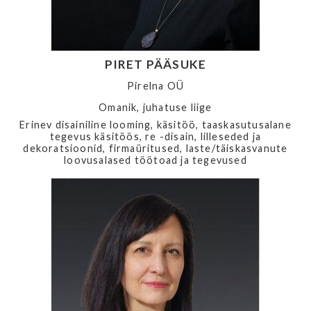
PIRET PÄÄSUKE
Pirelna OÜ
Omanik, juhatuse liige
Erinev disainiline looming, käsitöö, taaskasutusalane
tegevus käsitöös, re -disain, lilleseded ja
dekoratsioonid, firmaüritused, laste/täiskasvanute
loovusalased töötoad ja tegevused