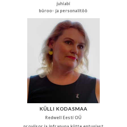
juhiabi
büroo- ja personalitöö
KÜLLI KODASMAA
Redwell Eesti OÜ
proviisor ja infrapuna kütte entusiast