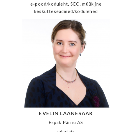
e-pood/koduleht, SEO, müük jne
keskütteseadmed/kodulehed
EVELIN LAANESAAR
Espak Pärnu AS
juhataja