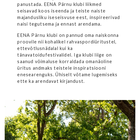
panustada. EENA Pärnu klubi liikmed
seisavad koos iseenda ja teiste naiste
majandusliku iseseisvuse eest, inspireerivad
naisi tegutsema ja ennast arendama.
EENA Pärnu klubi on pannud oma naiskonna
proovile nii kohalikel rahvaspordiüritustel,
ettevõtlusnädalal kui ka
tänavatoidufestivalidel. Iga klubi liige on
saanud võimaluse korraldada omanäoline
üritus andmaks teistele inspiratsiooni
enesearenguks. Ühiselt võtame lugemiseks
ette ka arendavat kirjandust.