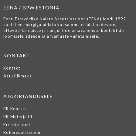
EENA / BPW ESTONIA
Eesti Ettevõtlike Naiste Assotsiatsioon (EENA) loodi 1992.
aastal eesmärgiga aidata kaasa oma erialal pädevate,
ettevõtlike naiste ja naisjuhtide omavaheliste kontaktide
loomisele, ideede ja arvamuste vahetamisele.
KONTAKT
Kontakt
Astu liikmeks
AJAKIRJANDUSELE
PR Kontakt
PR Materjalid
Pressiteated
Roheresolutsioon