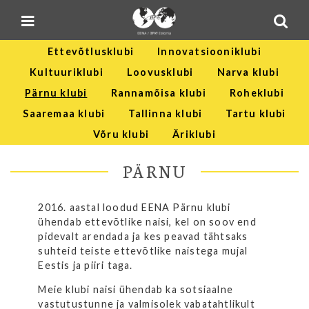
Blogi
Sulge menüü
E-pood
Ettevõtlusklubi
Innovatsiooniklubi
Kontakt
Kultuuriklubi
Loovusklubi
Narva klubi
Minu BPW
Pärnu klubi
Rannamõisa klubi
Roheklubi
Saaremaa klubi
Tallinna klubi
Tartu klubi
In English
Võru klubi
Äriklubi
PÄRNU
2016. aastal loodud EENA Pärnu klubi
ühendab ettevõtlike naisi, kel on soov end
pidevalt arendada ja kes peavad tähtsaks
suhteid teiste ettevõtlike naistega mujal
Eestis ja piiri taga.
Meie klubi naisi ühendab ka sotsiaalne
vastutustunne ja valmisolek vabatahtlikult